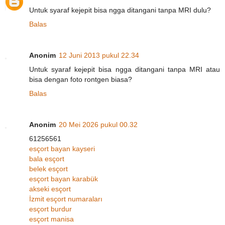
Untuk syaraf kejepit bisa ngga ditangani tanpa MRI dulu?
Balas
Anonim
12 Juni 2013 pukul 22.34
Untuk syaraf kejepit bisa ngga ditangani tanpa MRI atau
bisa dengan foto rontgen biasa?
Balas
Anonim
20 Mei 2026 pukul 00.32
61256561
esçort bayan kayseri
bala esçort
belek esçort
esçort bayan karabük
akseki esçort
İzmit esçort numaraları
esçort burdur
esçort manisa