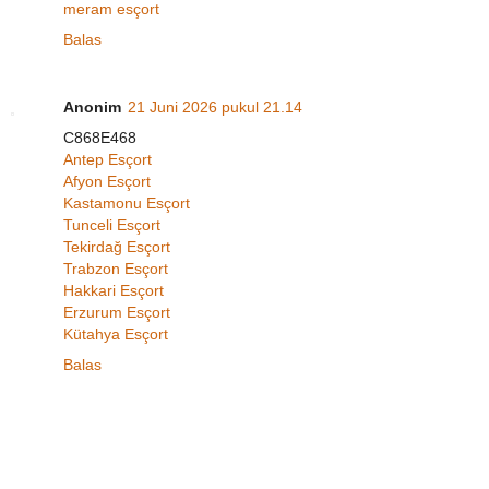
meram esçort
Balas
Anonim
21 Juni 2026 pukul 21.14
C868E468
Antep Esçort
Afyon Esçort
Kastamonu Esçort
Tunceli Esçort
Tekirdağ Esçort
Trabzon Esçort
Hakkari Esçort
Erzurum Esçort
Kütahya Esçort
Balas