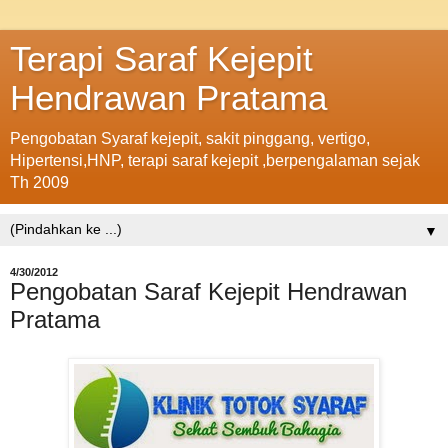
Terapi Saraf Kejepit
Hendrawan Pratama
Pengobatan Syaraf kejepit, sakit pinggang, vertigo,
Hipertensi,HNP, terapi saraf kejepit ,berpengalaman sejak
Th 2009
▼
4/30/2012
Pengobatan Saraf Kejepit Hendrawan
Pratama