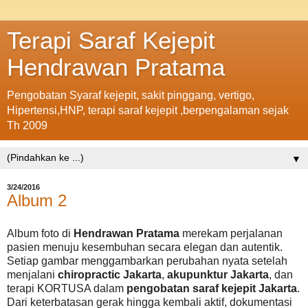
Terapi Saraf Kejepit
Hendrawan Pratama
Pengobatan Syaraf kejepit, sakit pinggang, vertigo,
Hipertensi,HNP, terapi saraf kejepit ,berpengalaman sejak
Th 2009
▼
3/24/2016
Album 2
Album foto di
Hendrawan Pratama
merekam perjalanan
pasien menuju kesembuhan secara elegan dan autentik.
Setiap gambar menggambarkan perubahan nyata setelah
menjalani
chiropractic Jakarta
,
akupunktur Jakarta
, dan
terapi KORTUSA dalam
pengobatan saraf kejepit Jakarta
.
Dari keterbatasan gerak hingga kembali aktif, dokumentasi