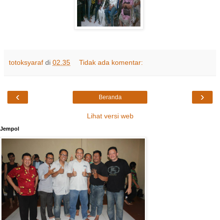
totoksyaraf
di
02.35
Tidak ada komentar:
‹
›
Beranda
Lihat versi web
Jempol