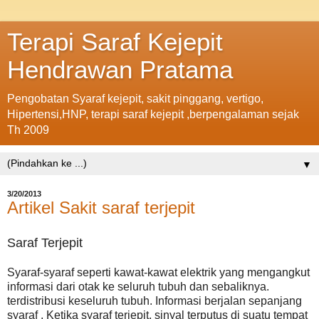
Terapi Saraf Kejepit
Hendrawan Pratama
Pengobatan Syaraf kejepit, sakit pinggang, vertigo,
Hipertensi,HNP, terapi saraf kejepit ,berpengalaman sejak
Th 2009
▼
3/20/2013
Artikel Sakit saraf terjepit
Saraf Terjepit
Syaraf-syaraf seperti kawat-kawat elektrik yang mengangkut
informasi dari otak ke seluruh tubuh dan sebaliknya.
terdistribusi keseluruh tubuh. Informasi berjalan sepanjang
syaraf , Ketika syaraf terjepit, sinyal terputus di suatu tempat