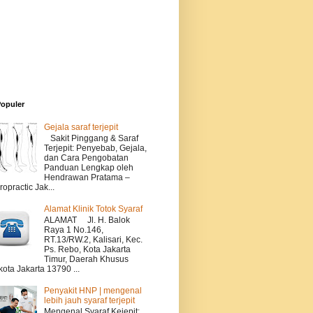
Populer
Gejala saraf terjepit
Sakit Pinggang & Saraf
Terjepit: Penyebab, Gejala,
dan Cara Pengobatan
Panduan Lengkap oleh
Hendrawan Pratama –
ropractic Jak...
Alamat Klinik Totok Syaraf
ALAMAT Jl. H. Balok
Raya 1 No.146,
RT.13/RW.2, Kalisari, Kec.
Ps. Rebo, Kota Jakarta
Timur, Daerah Khusus
kota Jakarta 13790 ...
Penyakit HNP | mengenal
lebih jauh syaraf terjepit
Mengenal Syaraf Kejepit: