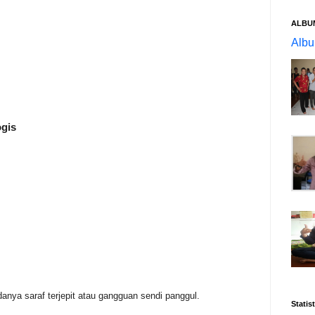
ALBU
Alb
ogis
nya saraf terjepit atau gangguan sendi panggul.
Statist