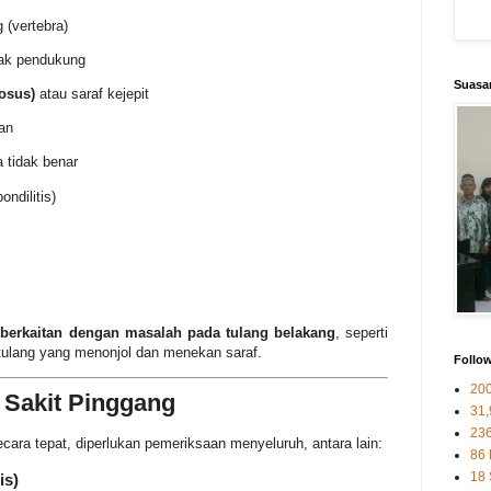
 (vertebra)
nak pendukung
Suasan
osus)
atau saraf kejepit
ran
 tidak benar
ndilitis)
 berkaitan dengan masalah pada tulang belakang
, seperti
 tulang yang menonjol dan menekan saraf.
Follo
20
 Sakit Pinggang
31,
23
ara tepat, diperlukan pemeriksaan menyeluruh, antara lain:
86
18
is)