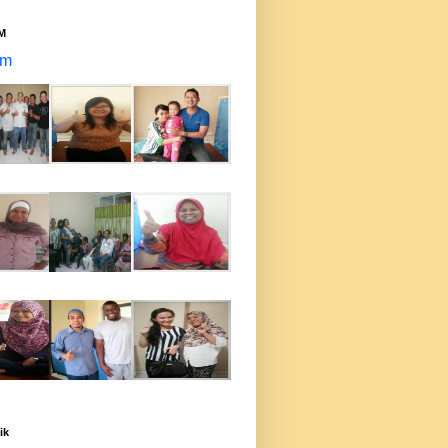
M
um
ik