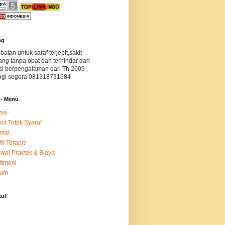
ng
atan untuk saraf terjepit,sakit
ng tanpa obat dan terhindar dari
si berpengalaman dari Th 2009
gi segera 081318731684
 - Menu
me
ut Totok Syaraf
mat
fil Terapis
wal Praktek & Biaya
timoni
bum
kut