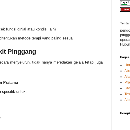
Tenta
k fungsi ginjal atau kondisi lain)
pengob
pingga
ditentukan metode terapi yang paling sesuai.
opera
Hubun
it Pinggang
Pages
cara menyeluruh, tidak hanya meredakan gejala tetapi juga
Ho
Abo
Ala
an Pratama
Pro
Jad
 spesifik untuk:
Tes
Al
Pengi
f