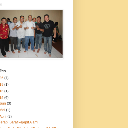
l
Blog
26
(7)
19
(1)
16
(1)
15
(6)
Juni
(3)
Mei
(1)
April
(2)
Terapi Saraf kejepit Alami