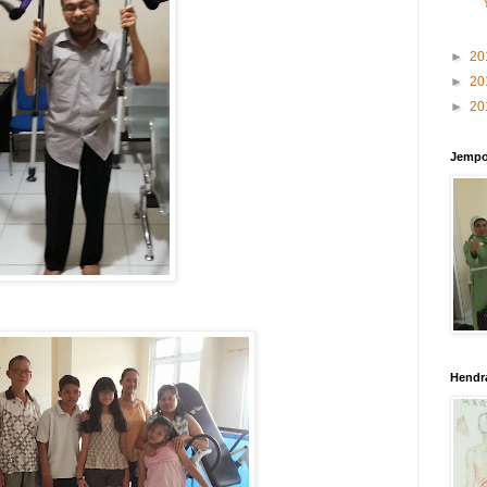
►
20
►
20
►
20
Jempo
Hendr