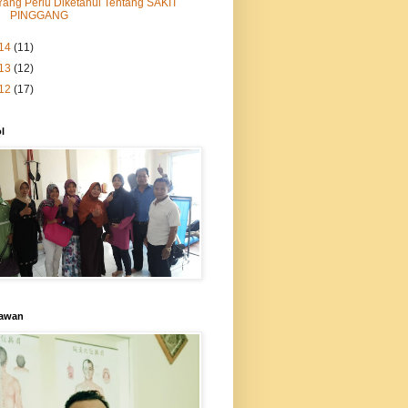
Yang Perlu Diketahui Tentang SAKIT
PINGGANG
14
(11)
13
(12)
12
(17)
l
awan