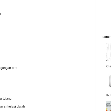
h
Entri 
h
Chi
egangan otot
Ibu
g tulang
an sirkulasi darah