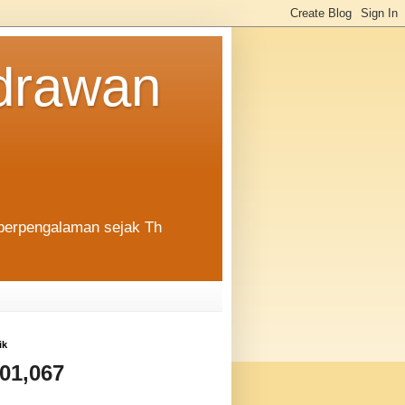
ndrawan
 ,berpengalaman sejak Th
ik
501,067