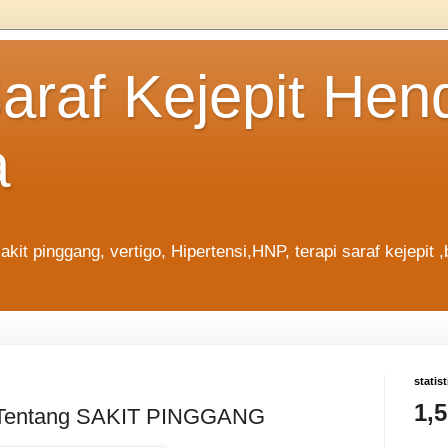
Saraf Kejepit He
a
akit pinggang, vertigo, Hipertensi,HNP, terapi saraf kejepit
statist
1,
i Tentang SAKIT PINGGANG