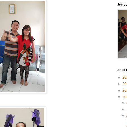
Jempo
Arsip 
►
20
►
20
►
20
▼
20
►
►
▼